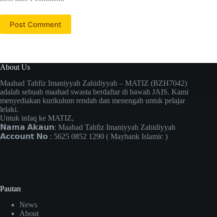
Post Comment
About Us
Maahad Tahfiz Imaniyyah Zahidiyyah – MATIZ (BZH7042)
adalah sebuah maahad swasta berdaftar di bawah JAIS. Kami
menyediakan kurikulum rendah dan menengah untuk pelajar
lelaki.
Untuk infaq ke MATIZ,
𝗡𝗮𝗺𝗮 𝗔𝗸𝗮𝘂𝗻: Maahad Tahfiz Imaniyyah Zahidiyyah
𝗔𝗰𝗰𝗼𝘂𝗻𝘁 𝗡𝗼 : 5625 0852 1290 ( Maybank Islamic )
Pautan
News
About