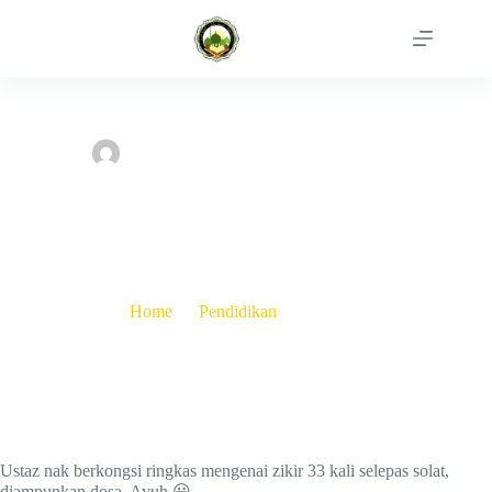
Skip
to
content
Admin MATIZ
March 5, 2024
Pendidikan
,
Umum
Zikir 33 Kali Selepas Solat, Diampunkan Dosa
Home
Pendidikan
Zikir 33 Kali Selepas Solat, Diampunkan Dosa
Ustaz nak berkongsi ringkas mengenai zikir 33 kali selepas solat,
diampunkan dosa. Ayuh 😀