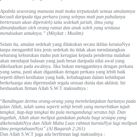
Apabila seseorang manusia mati maka terputuslah semua amalannya
kecuali daripada tiga perkara (yang selepas mati pun pahalanya
berterusan akan diperoleh) iaitu sedekah jariah, ilmu yang
dimanfaatkan oleh orang ramai dan anak soleh yang sentiasa
mendoakan untuknya.” (Misykat : Muslim)
Selain itu, amalan sedekah yang dilakukan secara ikhlas keranaNya
tanpa mengambil kira jenis sedekah itu tidak akan mendatangkan
sebarang keburukan mahu pun kerugian kepada penderma malahan
akan mendapat balasan yang jauh besar daripada nilai awal yang
dikeluarkan pada awalnya. Jika bukan menggantinya dengan perkara
yang sama, pasti akan digantikan dengan perkara yang lebih baik
seperti diberi kesihatan yang baik, kebahagiaan dalam kehidupan
berkeluarga atau dipermudah segala urusan dunia dan akhirat. Ini
berdasarkan firman Allah S.W.T maksudnya :
“
Bandingan derma orang-orang yang membelanjakan hartanya pada
jalan Allah, ialah sama seperti sebiji benih yang menerbitkan tujuh
tangkai, tiap-tiap tangkai itu pula mengandungi seratus biji. Dan
ingatlah, Allah akan melipat gandakan pahala bagi sesiapa yang
dikehendakiNya dan Allah Maha Luas rahmat kurniaNya lagi meliputi
ilmu pengetahuanNya” (Al Baqarah 2:261)
Dan Allah S.W.T juga ada berfirman lagi maksudnya :