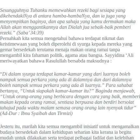
Sesungguhnya Tuhanku memewahkan rezeki bagi sesiapa yang
dikehendakiNya di antara hamba-hambaNya, dan ia juga yang
menyempitkan baginya, dan apa sahaja yang kamu dermakan maka
Allah akan menggantikannya dan Dialah jua sebaik-baik pemberi
rezeki.” (Saba’ 34:39)
Pernahkah kita semua mengetahui bahawa terdapat nikmat dan
keistimewaan yang boleh diperolehi di syurga kepada mereka yang
gemar bersedekah terutama menaja makan orang ramai tanpa
mengambil kira fahaman politik, agama atau bangsa. Sayyidina ‘Ali
meriwayatkan bahawa Rasulullah bersabda maksudnya :
“
Di dalam syurga terdapat kamar-kamar yang dari luarnya boleh
nampak semua perkara yang ada di dalamnya dan dari dalamnya
boleh nampak semua perkara yang ada di luarnya.” Para sahabat
bertanya, “Untuk siapakah kamar-kamar itu?” Baginda menjawab,
“Untuk orang-orang yang berbicara dengan cara yang baik, memberi
makan kepada orang ramai, sentiasa berpuasa dan berdiri bersolat
tahajud pada waktu malam semasa orang orang lain nyenyak tidur”
(Ad-Dur : Ibnu Syaibah dan Tirmizi)
Jesteru itu, marilah kita semua mengambil inisiatif untuk mengamalkan
budaya bersedekah dalam kehidupan seharian kita kerana ia begitu
mudah untuk dilakukan serta terdapat pelbagai fadilat dan kelebihan