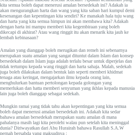
kita semua boleh dapat menerusi amalan bersedekah ini? Adakah ia
akan mengurangkan harta dan wang yang kita saban hari kumpul demi
kesenangan dan kepentingan kita sendiri? Ke manakah hala tuju wang
dan harta yang kita semua himpun ini akan membawa kita? Adakah
dengan harta ini mampu memberi kita kegembiraan yang boleh
dikecapi di akhirat? Atau wang ringgit itu akan menarik kita jauh ke
lembah kebinasaan?
Amalan yang dianggap boleh merugikan dan remeh ini sebenarnya
merupakan suatu amalan yang sangat dituntut dalam Islam dan konsep
bersedekah dalam Islam juga adalah terlalu besar untuk diperjelas dan
tidak tertumpu kepada wang ringgit dan harta sahaja. Malah, sedekah
juga boleh dilakukan dalam bentuk lain seperti memberi khidmat
tenaga atau keringat, mengajarkan ilmu kepada orang lain,
menghulurkan bantuan pertolongan kepada golongan yang
memerlukan dan hatta memberi senyuman yang ikhlas kepada manusia
lain juga boleh dianggap sebagai sedekah.
Mungkin ramai yang tidak tahu akan kepentingan yang kita semua
boleh dapat menerusi amalan bersedekah ini. Adakah kita sedar
bahawa amalan bersedekah merupakan suatu amalan di mana
pahalanya masih lagi kita perolehi walau pun setelah kita meninggal
dunia? Diriwayatkan dari Abu Hurairah bahawa Rasullah S.A.W
pernah bersabda yang maksudnya :