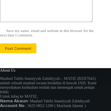
Save my name, email and website in this browser for the
next time I comment.
Post Comment
About Us
Maahad Tahfiz Imaniyyah Zahidiyyah – MATIZ (BZH7042)
adalah sebuah maahad swasta berdaftar di bawah JAIS. Kami
menyediakan kurikulum rendah dan menengah untuk pelajar
lelaki.
Untuk infaq ke MATIZ,
𝗡𝗮𝗺𝗮 𝗔𝗸𝗮𝘂𝗻: Maahad Tahfiz Imaniyyah Zahidiyyah
𝗔𝗰𝗰𝗼𝘂𝗻𝘁 𝗡𝗼 : 5625 0852 1290 ( Maybank Islamic )